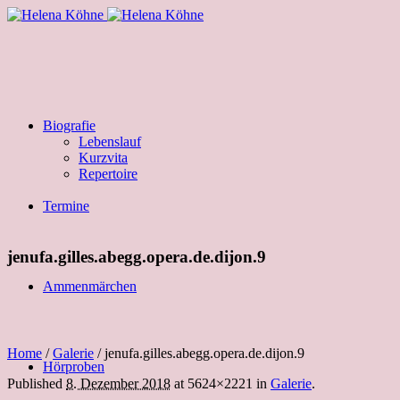
Biografie
Lebenslauf
Kurzvita
Repertoire
Termine
jenufa.gilles.abegg.opera.de.dijon.9
Ammenmärchen
Home
/
Galerie
/
jenufa.gilles.abegg.opera.de.dijon.9
Hörproben
Published
8. Dezember 2018
at 5624×2221 in
Galerie
.